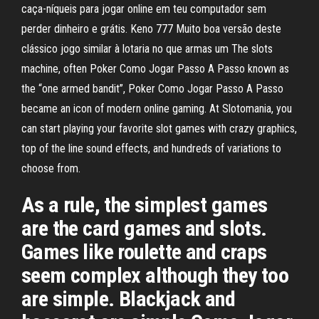
caça-níqueis para jogar online em teu computador sem
perder dinheiro e grátis. Keno 777 Muito boa versão deste
clássico jogo similar à lotaria no que armas um The slots
machine, often Poker Como Jogar Passo A Passo known as
the “one armed bandit”, Poker Como Jogar Passo A Passo
became an icon of modern online gaming. At Slotomania, you
can start playing your favorite slot games with crazy graphics,
top of the line sound effects, and hundreds of variations to
choose from.
As a rule, the simplest games
are the card games and slots.
Games like roulette and craps
seem complex although they too
are simple. Blackjack and