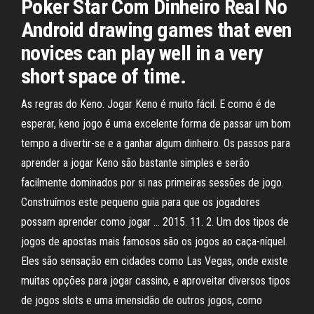
Poker Star Com Dinheiro Real No
Android drawing games that even
novices can play well in a very
short space of time.
As regras do Keno. Jogar Keno é muito fácil. E como é de
esperar, keno jogo é uma excelente forma de passar um bom
tempo a divertir-se e a ganhar algum dinheiro. Os passos para
aprender a jogar Keno são bastante simples e serão
facilmente dominados por si nas primeiras sessões de jogo.
Construímos este pequeno guia para que os jogadores
possam aprender como jogar … 2015. 11. 2. Um dos tipos de
jogos de apostas mais famosos são os jogos ao caça-níquel.
Eles são sensação em cidades como Las Vegas, onde existe
muitas opções para jogar cassino, e aproveitar diversos tipos
de jogos slots e uma imensidão de outros jogos, como