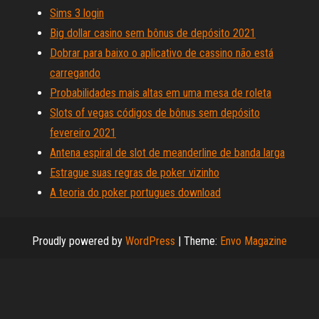
Sims 3 login
Big dollar casino sem bônus de depósito 2021
Dobrar para baixo o aplicativo de cassino não está
carregando
Probabilidades mais altas em uma mesa de roleta
Slots of vegas códigos de bônus sem depósito
fevereiro 2021
Antena espiral de slot de meanderline de banda larga
Estrague suas regras de poker vizinho
A teoria do poker portugues download
Proudly powered by
WordPress
|
Theme:
Envo Magazine