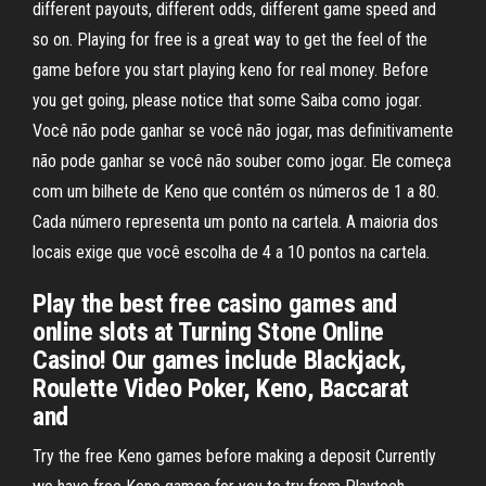
different payouts, different odds, different game speed and
so on. Playing for free is a great way to get the feel of the
game before you start playing keno for real money. Before
you get going, please notice that some Saiba como jogar.
Você não pode ganhar se você não jogar, mas definitivamente
não pode ganhar se você não souber como jogar. Ele começa
com um bilhete de Keno que contém os números de 1 a 80.
Cada número representa um ponto na cartela. A maioria dos
locais exige que você escolha de 4 a 10 pontos na cartela.
Play the best free casino games and
online slots at Turning Stone Online
Casino! Our games include Blackjack,
Roulette Video Poker, Keno, Baccarat
and
Try the free Keno games before making a deposit Currently