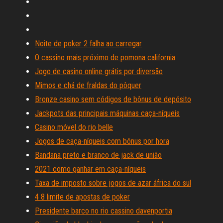
Noite de poker 2 falha ao carregar
O cassino mais próximo de pomona california
Jogo de casino online grátis por diversão
Mimos e chá de fraldas do pôquer
Bronze casino sem códigos de bônus de depósito
Jackpots das principais máquinas caça-níqueis
Casino móvel do rio belle
Jogos de caça-níqueis com bônus por hora
Bandana preto e branco de jack de união
2021 como ganhar em caça-níqueis
Taxa de imposto sobre jogos de azar áfrica do sul
4 8 limite de apostas de poker
Presidente barco no rio cassino davenportia