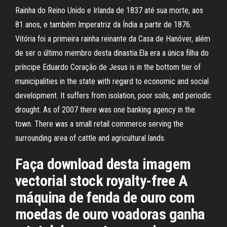
Rainha do Reino Unido e Irlanda de 1837 até sua morte, aos
81 anos, e também Imperatriz da Índia a partir de 1876.
Vitória foi a primeira rainha reinante da Casa de Hanôver, além
de ser o último membro desta dinastia.Ela era a única filha do
príncipe Eduardo Coração de Jesus is in the bottom tier of
municipalities in the state with regard to economic and social
development. It suffers from isolation, poor soils, and periodic
drought. As of 2007 there was one banking agency in the
town. There was a small retail commerce serving the
surrounding area of cattle and agricultural lands.
Faça download desta imagem
vectorial stock royalty-free A
máquina de fenda de ouro com
moedas de ouro voadoras ganha