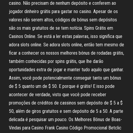
casino. Não precisam de nenhum depósito e conferem ao
jogador dinheiro grátis para gastar no casino. Apesar de os
valores não serem altos, códigos de bónus sem depósitos
são os mais gratuitos de se tem notícia. Spins Grátis em
Casinos Online. Se está a ler estas palavras, isso significa que
adora slots online. Se adora slots online, então tem mesmo de
ficar a conhecer os nossos melhores bónus de rodadas grátis,
também conhecidas por spins grátis, que lhe darão
oportunidades extra de jogar e manter tudo aquilo que ganhar.
Assim, você pode potencialmente conseguir tanto um bônus
de $ 5 quanto um de $ 50. E porque é grátis! E isso pode
acontecer de verdade, visto que você pode receber
promoções de créditos de cassinos sem depósito de $ 5 a $
50, além de giros gratuitos e sem depósito de 5 a 50. A parte
delicada é pesquisar um pouco. Os Melhores Bônus de Boas-
Vindas para Casino Frank Casino Código Promocional Betclic