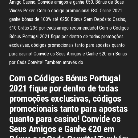
Amigo Casino, Convide amigos e ganhe €50. Bônus de Boas
Vindas Poker Com o código promocional ESC Online 2021
ganhe bónus de 100% até €250 Bónus Sem Depósito Casino,
€10 Grátis 20€ por cada amigo recomendado! Com o Códigos
Bónus Portugal 2021 fique por dentro de todas promoções
exclusivas, códigos promocionais tanto para apostas quanto
para casino! Convide os Seus Amigos e Ganhe €20 em Bónus
por Cada Convite! Também através do
Com o Códigos Bónus Portugal
2021 fique por dentro de todas
promoções exclusivas, códigos
promocionais tanto para apostas
quanto para casino! Convide os
Seus Amigos e Ganhe €20 em