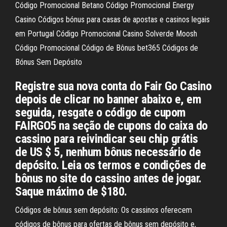
Código Promocional Betano Código Promocional Energy
Casino Códigos bónus para casas de apostas e casinos legais
em Portugal Código Promocional Casino Solverde Moosh
Código Promocional Código de Bônus bet365 Códigos de
Bónus Sem Depósito
Registre sua nova conta do Fair Go Casino
depois de clicar no banner abaixo e, em
seguida, resgate o código de cupom
FAIRGO5 na seção de cupons do caixa do
cassino para reivindicar seu chip grátis
de US $ 5, nenhum bônus necessário de
depósito. Leia os termos e condições de
bônus no site do cassino antes de jogar.
Saque máximo de $180.
Códigos de bônus sem depósito: Os cassinos oferecem
códigos de bônus para ofertas de bônus sem depósito e,