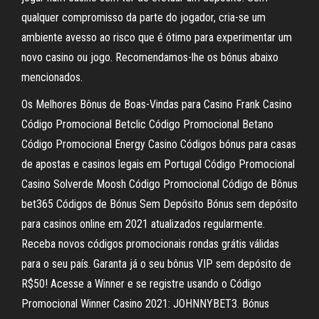
qualquer compromisso da parte do jogador, cria-se um
ambiente avesso ao risco que é ótimo para experimentar um
novo casino ou jogo. Recomendamos-lhe os bónus abaixo
mencionados.
Os Melhores Bônus de Boas-Vindas para Casino Frank Casino
Código Promocional Betclic Código Promocional Betano
Código Promocional Energy Casino Códigos bónus para casas
de apostas e casinos legais em Portugal Código Promocional
Casino Solverde Moosh Código Promocional Código de Bônus
bet365 Códigos de Bónus Sem Depósito Bónus sem depósito
para casinos online em 2021 atualizados regularmente.
Receba novos códigos promocionais rondas grátis válidas
para o seu país. Garanta já o seu bônus VIP sem depósito de
R$50! Acesse a Winner e se registre usando o Código
Promocional Winner Casino 2021: JOHNNYBET3. Bónus